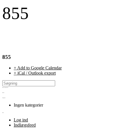
855
855
+ Add to Google Calendar
+ iCal / Outlook export
Seneste kommentarer
Arkiver
Kategorier
Ingen kategorier
Meta
Log ind
Indlægsfeed