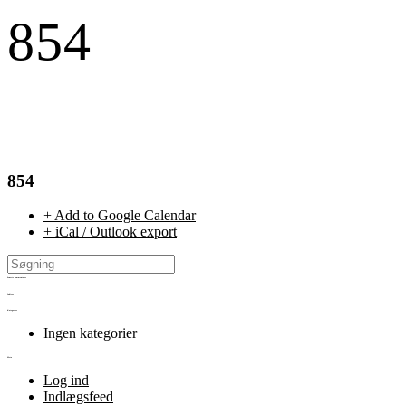
854
854
+ Add to Google Calendar
+ iCal / Outlook export
Seneste kommentarer
Arkiver
Kategorier
Ingen kategorier
Meta
Log ind
Indlægsfeed