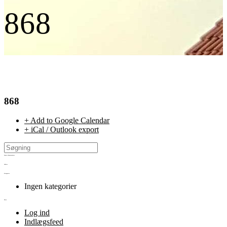
868
868
+ Add to Google Calendar
+ iCal / Outlook export
Seneste kommentarer
Arkiver
Kategorier
Ingen kategorier
Meta
Log ind
Indlægsfeed