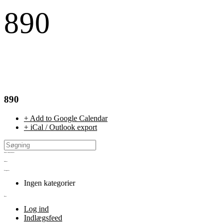
890
890
+ Add to Google Calendar
+ iCal / Outlook export
Seneste kommentarer
Arkiver
Kategorier
Ingen kategorier
Meta
Log ind
Indlægsfeed