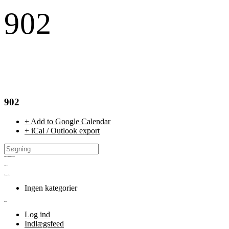
902
902
+ Add to Google Calendar
+ iCal / Outlook export
Seneste kommentarer
Arkiver
Kategorier
Ingen kategorier
Meta
Log ind
Indlægsfeed