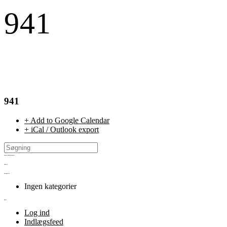
941
941
+ Add to Google Calendar
+ iCal / Outlook export
Seneste kommentarer
Arkiver
Kategorier
Ingen kategorier
Meta
Log ind
Indlægsfeed