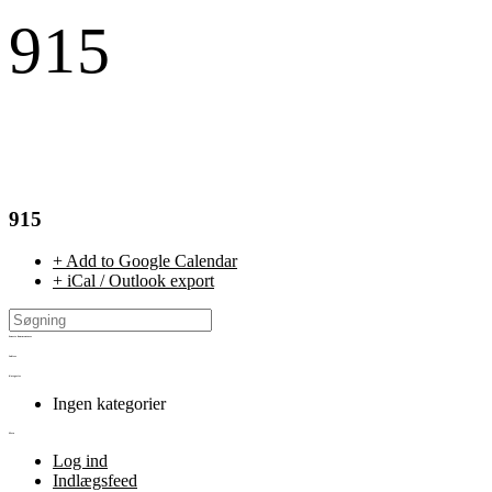
915
915
+ Add to Google Calendar
+ iCal / Outlook export
Seneste kommentarer
Arkiver
Kategorier
Ingen kategorier
Meta
Log ind
Indlægsfeed